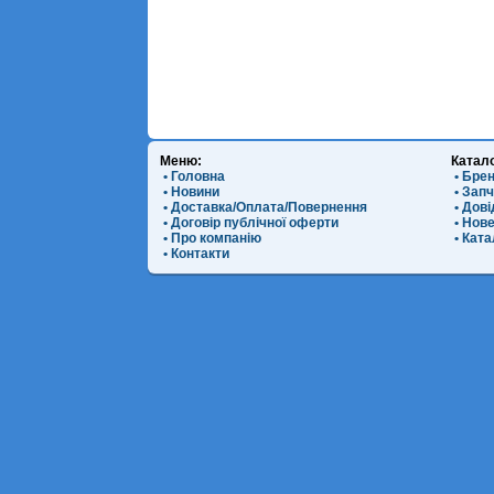
Меню:
Катал
• Головна
• Бре
• Новини
• Зап
• Доставка/Оплата/Повернення
• Дов
• Договір публічної оферти
• Нов
• Про компанію
• Ката
• Контакти