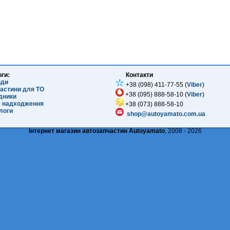
оги:
Контакти
нди
+38 (098) 411-77-55 (
Viber
)
частини для ТО
+38 (095) 888-58-10 (
Viber
)
ідники
е надходження
+38 (073) 888-58-10
логи
shop@autoyamato.com.ua
Інтернет магазин автозапчастин Autoyamato
, 2008 - 2026