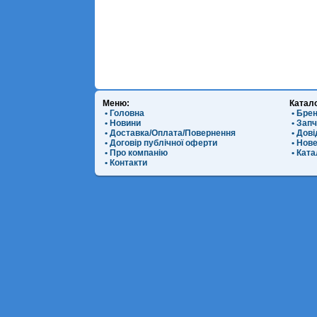
Меню:
Катал
• Головна
• Бре
• Новини
• Зап
• Доставка/Оплата/Повернення
• Дов
• Договір публічної оферти
• Нов
• Про компанію
• Ката
• Контакти