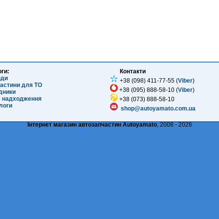
оги:
Контакти
нди
+38 (098) 411-77-55 (
Viber
)
частини для ТО
+38 (095) 888-58-10 (
Viber
)
ідники
е надходження
+38 (073) 888-58-10
логи
shop@autoyamato.com.ua
Інтернет магазин автозапчастин Autoyamato
, 2008 - 2026