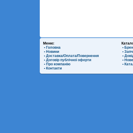
Меню:
Катал
• Головна
• Бре
• Новини
• Зап
• Доставка/Оплата/Повернення
• Дов
• Договір публічної оферти
• Нов
• Про компанію
• Ката
• Контакти