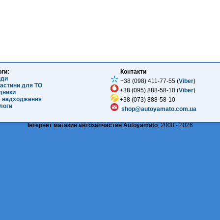
оги:
Контакти
нди
+38 (098) 411-77-55 (
Viber
)
частини для ТО
+38 (095) 888-58-10 (
Viber
)
ідники
е надходження
+38 (073) 888-58-10
логи
shop@autoyamato.com.ua
Інтернет магазин автозапчастин Autoyamato
, 2008 - 2026