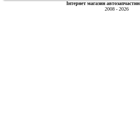
Інтернет магазин автозапчастин
2008 - 2026