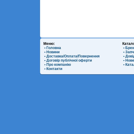
Меню:
Катал
• Головна
• Бре
• Новини
• Зап
• Доставка/Оплата/Повернення
• Дов
• Договір публічної оферти
• Нов
• Про компанію
• Ката
• Контакти