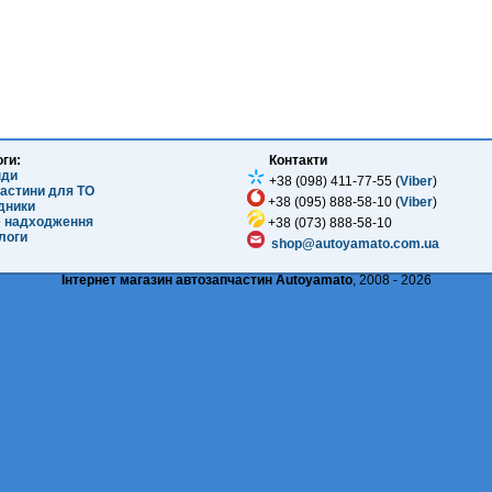
оги:
Контакти
нди
+38 (098) 411-77-55 (
Viber
)
частини для ТО
+38 (095) 888-58-10 (
Viber
)
ідники
е надходження
+38 (073) 888-58-10
логи
shop@autoyamato.com.ua
Інтернет магазин автозапчастин Autoyamato
, 2008 - 2026