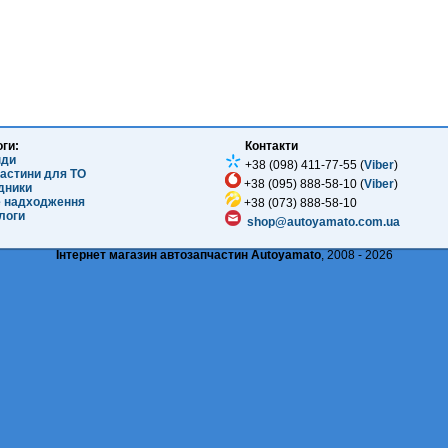
оги:
Контакти
нди
+38 (098) 411-77-55 (
Viber
)
частини для ТО
+38 (095) 888-58-10 (
Viber
)
ідники
е надходження
+38 (073) 888-58-10
логи
shop@autoyamato.com.ua
Інтернет магазин автозапчастин Autoyamato
, 2008 - 2026