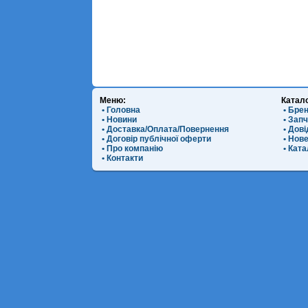
Меню:
Катал
• Головна
• Бре
• Новини
• Зап
• Доставка/Оплата/Повернення
• Дов
• Договір публічної оферти
• Нов
• Про компанію
• Ката
• Контакти