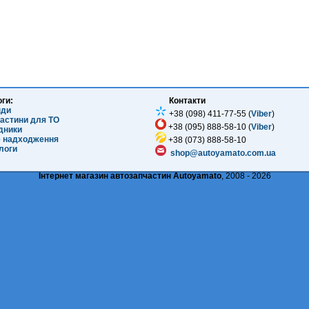
оги:
Контакти
нди
+38 (098) 411-77-55 (
Viber
)
частини для ТО
+38 (095) 888-58-10 (
Viber
)
ідники
е надходження
+38 (073) 888-58-10
логи
shop@autoyamato.com.ua
Інтернет магазин автозапчастин Autoyamato
, 2008 - 2026