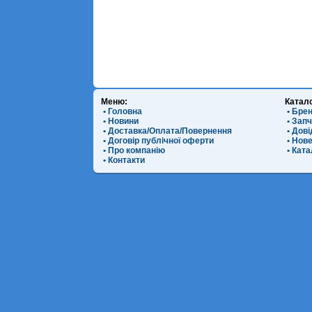
Меню:
Катал
• Головна
• Бре
• Новини
• Зап
• Доставка/Оплата/Повернення
• Дов
• Договір публічної оферти
• Нов
• Про компанію
• Ката
• Контакти