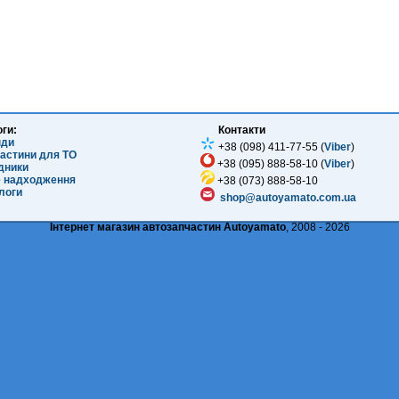
оги:
Контакти
нди
+38 (098) 411-77-55 (
Viber
)
частини для ТО
+38 (095) 888-58-10 (
Viber
)
ідники
е надходження
+38 (073) 888-58-10
логи
shop@autoyamato.com.ua
Інтернет магазин автозапчастин Autoyamato
, 2008 - 2026