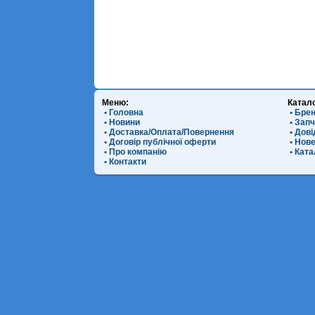
Меню:
Катал
• Головна
• Бре
• Новини
• Зап
• Доставка/Оплата/Повернення
• Дов
• Договір публічної оферти
• Нов
• Про компанію
• Ката
• Контакти