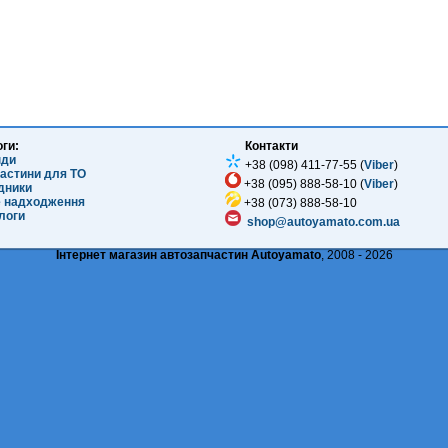
оги:
Контакти
нди
+38 (098) 411-77-55 (
Viber
)
частини для ТО
+38 (095) 888-58-10 (
Viber
)
ідники
е надходження
+38 (073) 888-58-10
логи
shop@autoyamato.com.ua
Інтернет магазин автозапчастин Autoyamato
, 2008 - 2026