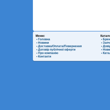
Меню:
Катал
• Головна
• Бре
• Новини
• Зап
• Доставка/Оплата/Повернення
• Дов
• Договір публічної оферти
• Нов
• Про компанію
• Ката
• Контакти