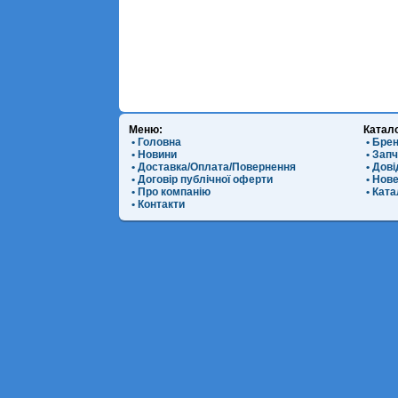
Меню:
Катал
• Головна
• Бре
• Новини
• Зап
• Доставка/Оплата/Повернення
• Дов
• Договір публічної оферти
• Нов
• Про компанію
• Ката
• Контакти