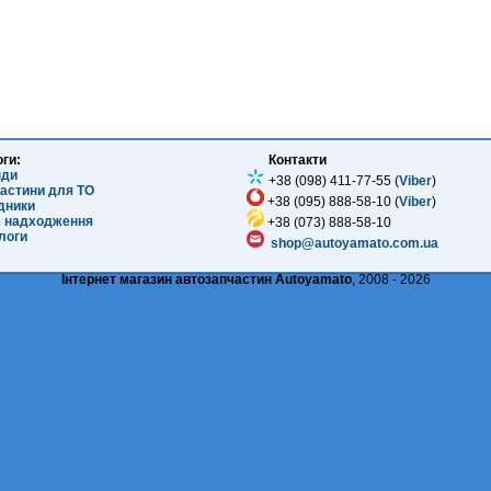
оги:
Контакти
нди
+38 (098) 411-77-55 (
Viber
)
частини для ТО
+38 (095) 888-58-10 (
Viber
)
ідники
е надходження
+38 (073) 888-58-10
логи
shop@autoyamato.com.ua
Інтернет магазин автозапчастин Autoyamato
, 2008 - 2026