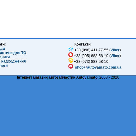
оги:
Контакти
нди
+38 (098) 411-77-55 (
Viber
)
частини для ТО
+38 (095) 888-58-10 (
Viber
)
ідники
е надходження
+38 (073) 888-58-10
логи
shop@autoyamato.com.ua
Інтернет магазин автозапчастин Autoyamato
, 2008 - 2026