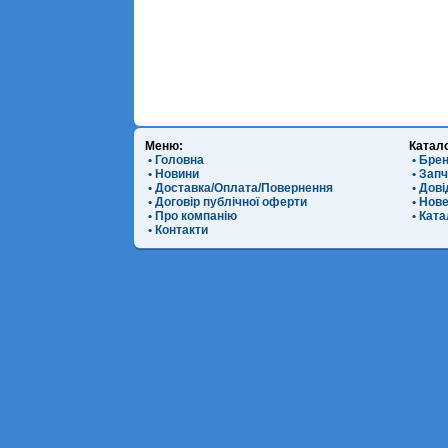
Меню:
Катал
• Головна
• Бре
• Новини
• Зап
• Доставка/Оплата/Повернення
• Дов
• Договір публічної оферти
• Нов
• Про компанію
• Ката
• Контакти