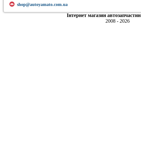
shop@autoyamato.com.ua
Інтернет магазин автозапчастин
2008 - 2026