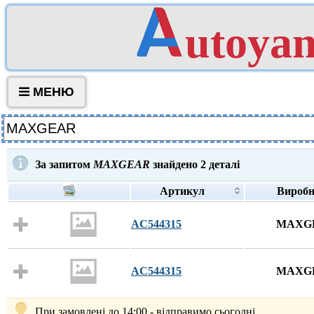
utoya
МЕНЮ
За запитом
MAXGEAR
знайдено
2
деталі
Артикул
Вироб
AC544315
MAXG
AC544315
MAXG
При замовлені до 14:00 - відправимо сьогодні