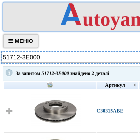
utoya
МЕНЮ
За запитом
51712-3E000
знайдено
2
деталі
Артикул
C30315ABE