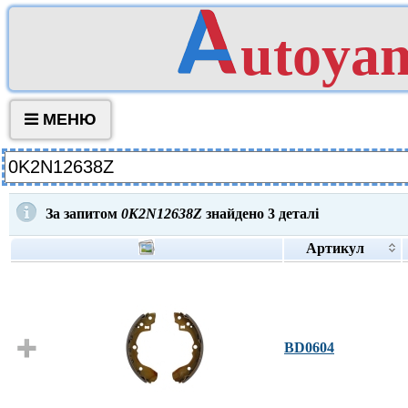
utoya
МЕНЮ
За запитом
0K2N12638Z
знайдено
3
деталі
Артикул
BD0604