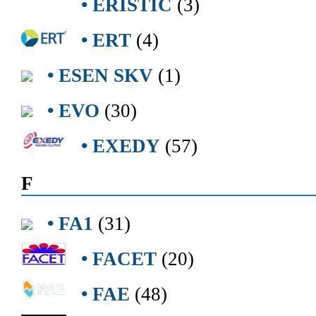
• ERISTIC
(3)
• ERT
(4)
• ESEN SKV
(1)
• EVO
(30)
• EXEDY
(57)
F
• FA1
(31)
• FACET
(20)
• FAE
(48)