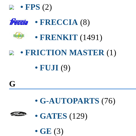
• FPS
(2)
• FRECCIA
(8)
• FRENKIT
(1491)
• FRICTION MASTER
(1)
• FUJI
(9)
G
• G-AUTOPARTS
(76)
• GATES
(129)
• GE
(3)