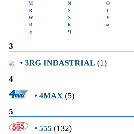
M
N
O
R
S
T
W
X
Y
В
К
м
х
Ч
3
• 3RG INDASTRIAL
(1)
4
• 4MAX
(5)
5
• 555
(132)