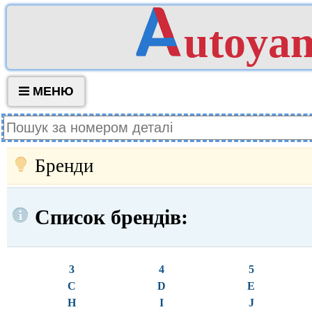
utoya
МЕНЮ
Бренди
Список брендів:
3
4
5
C
D
E
H
I
J