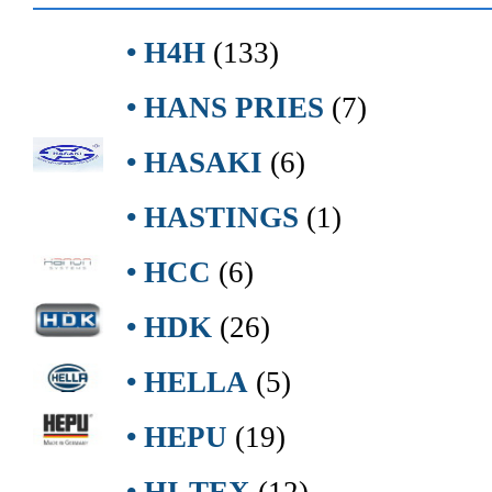
• H4H
(133)
• HANS PRIES
(7)
• HASAKI
(6)
• HASTINGS
(1)
• HCC
(6)
• HDK
(26)
• HELLA
(5)
• HEPU
(19)
• HI-TEX
(12)