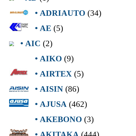
• ADRIAUTO
(34)
• AE
(5)
• AIC
(2)
• AIKO
(9)
• AIRTEX
(5)
• AISIN
(86)
• AJUSA
(462)
• AKEBONO
(3)
• AKITAKA
(444)